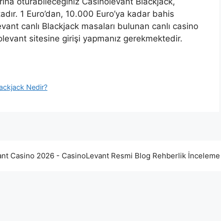
arına oturabileceğiniz Casinolevant Blackjack,
adır. 1 Euro’dan, 10.000 Euro’ya kadar bahis
levant canlı Blackjack masaları bulunan canlı casino
levant sitesine girişi yapmanız gerekmektedir.
lackjack Nedir?
nt Casino 2026 - CasinoLevant Resmi Blog Rehberlik İnceleme