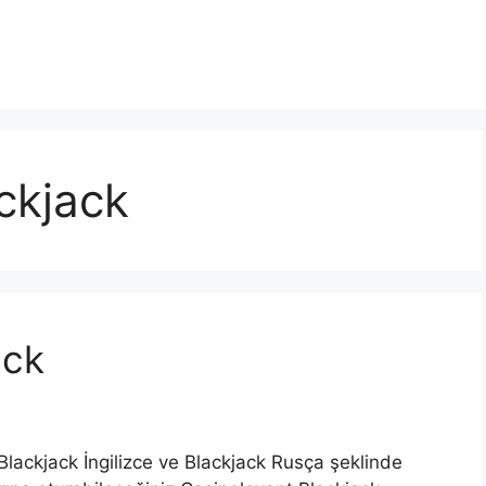
ckjack
ack
Blackjack İngilizce ve Blackjack Rusça şeklinde