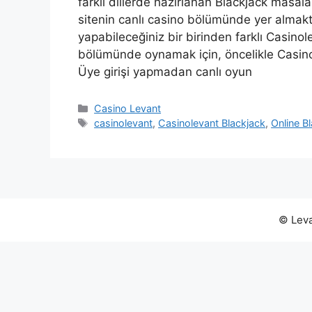
farklı dillerde hazırlanan Blackjack masal
sitenin canlı casino bölümünde yer almakt
yapabileceğiniz bir birinden farklı Casino
bölümünde oynamak için, öncelikle Casino
Üye girişi yapmadan canlı oyun
Kategoriler
Casino Levant
Etiketler
casinolevant
,
Casinolevant Blackjack
,
Online B
© Leva