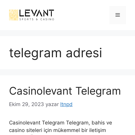
İçeriğe
atla
Menü
telegram adresi
Casinolevant Telegram
Ekim 29, 2023
yazar
ltnpd
Casinolevant Telegram Telegram, bahis ve
casino siteleri için mükemmel bir iletişim